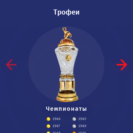
Трофеи
Чемпио­наты
Кубки
1946
1945
1945
1947
1948
1949