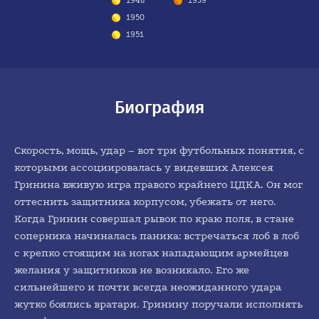
1948
1951
1939
1950
1944
1951
Биография
Скорость, мощь, удар – вот три футбольных понятия, с
которыми ассоциировалась у видевших Алексея
Гринина вживую игра правого крайнего ЦДКА. Он мог
оттеснить защитника корпусом, убежать от него.
Когда Гринин совершал рывок по краю поля, в стане
соперника начиналась паника: встречаться лоб в лоб
с крепко стоящим на ногах нападающим армейцев
желания у защитников не возникало. Его же
сильнейшего и почти всегда неожиданного удара
жутко боялись вратари. Гринину поручали исполнять