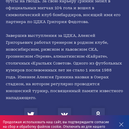
бутсы на гвоздь. За свою карьеру Гринин забил в
официальных матчах 104 гола и вошел в
символический клуб бомбардиров, носящий имя его
партнера по ЦДКА Григория Федотова.
Завершив выступления за ЦДКА, Алексей
Григорьевич работал тренером в родном клубе,
новосибирском, рижском и львовском СКА,
грозненском «Тереке», алмаатинском «Кайрате»,
столичных «Крыльях Советов». Одного из футбольных
кумиров послевоенных лет не стало 1 июля 1988
года. Именем Алексея Гринина назван в Озерах
стадион, на котором регулярно проводится
юношеский турнир, посвященный памяти известного
нападающего.
Продолжая использовать наш сайт, вы подтверждаете согласие
на сбор и обработку файлов cookie. Отключить их для нашего