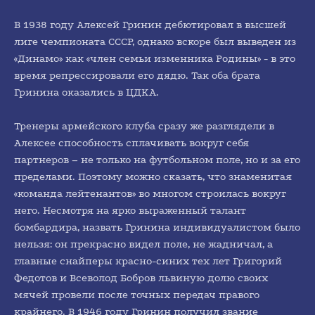
В 1938 году Алексей Гринин дебютировал в высшей
лиге чемпионата СССР, однако вскоре был выведен из
«Динамо» как «член семьи изменника Родины» - в это
время репрессировали его дядю. Так оба брата
Гринина оказались в ЦДКА.
Тренеры армейского клуба сразу же разглядели в
Алексее способность сплачивать вокруг себя
партнеров – не только на футбольном поле, но и за его
пределами. Поэтому можно сказать, что знаменитая
«команда лейтенантов» во многом строилась вокруг
него. Несмотря на ярко выраженный талант
бомбардира, назвать Гринина индивидуалистом было
нельзя: он прекрасно видел поле, не жадничал, а
главные снайперы красно-синих тех лет Григорий
Федотов и Всеволод Бобров львиную долю своих
мячей провели после точных передач правого
крайнего. В 1946 году Гринин получил звание