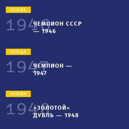
ПОБЕДА
1946
ЧЕМПИОН СССР
— 1946
1990-е
ПОБЕДА
1947
ЧЕМПИОН —
1947
ПОБЕДА
1948
«ЗОЛОТОЙ»
ДУБЛЬ — 1948