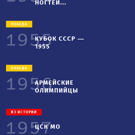
НОГТЕЙ...
ПОБЕДА
1955
КУБОК СССР —
1955
ПОБЕДА
1956
АРМЕЙСКИЕ
ОЛИМПИЙЦЫ
ИЗ ИСТОРИИ
1957
ЦСК МО