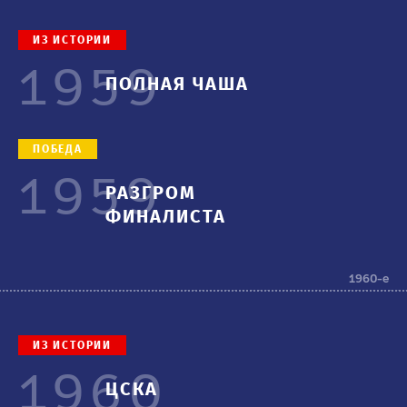
ИЗ ИСТОРИИ
1959
ПОЛНАЯ ЧАША
ПОБЕДА
1959
РАЗГРОМ
ФИНАЛИСТА
1960-е
ИЗ ИСТОРИИ
1960
ЦСКА