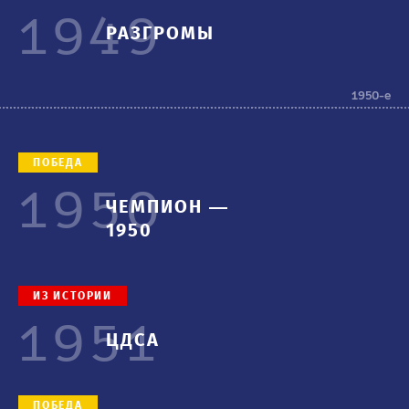
1949
РАЗГРОМЫ
1950-е
ПОБЕДА
1950
ЧЕМПИОН —
1950
ИЗ ИСТОРИИ
1951
ЦДСА
ПОБЕДА