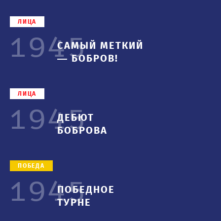
ЛИЦА
1945
САМЫЙ МЕТКИЙ
— БОБРОВ!
ЛИЦА
1945
ДЕБЮТ
БОБРОВА
ПОБЕДА
1945
ПОБЕДНОЕ
ТУРНЕ