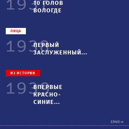
1937
10 ГОЛОВ
ВОЛОГДЕ
ЛИЦА
1938
ПЕРВЫЙ
ЗАСЛУЖЕННЫЙ...
ИЗ ИСТОРИИ
1939
1960-е
ВПЕРВЫЕ
КРАСНО-
СИНИЕ...
1940-е