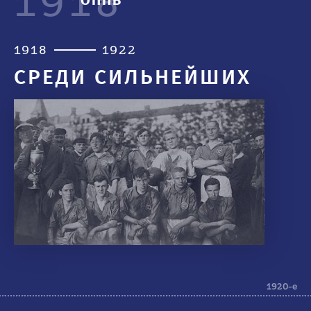
1918
1918
1922
СРЕДИ СИЛЬНЕЙШИХ
1920-е
1920-е