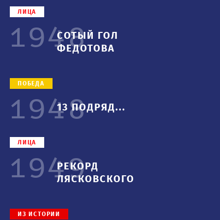
ЛИЦА
1948
СОТЫЙ ГОЛ
ФЕДОТОВА
ПОБЕДА
1948
13 ПОДРЯД...
ЛИЦА
1949
РЕКОРД
ЛЯСКОВСКОГО
2000-е
ИЗ ИСТОРИИ