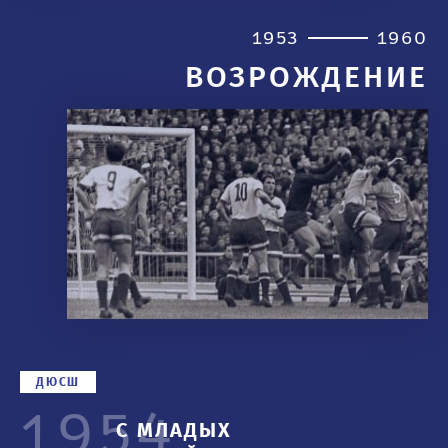
1953
1960
ВОЗРОЖДЕНИЕ
ДЮСШ
1954
С МЛАДЫХ