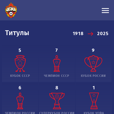
Титулы
1918
2025
5
7
9
КУБОК СССР
ЧЕМПИОН СССР
КУБОК РОССИИ
6
8
1
ЧЕМПИОН РОССИИ
СУПЕРКУБОК РОССИИ
КУБОК УЕФА