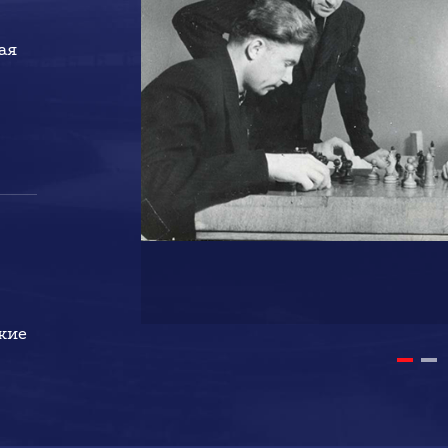
ая
кие