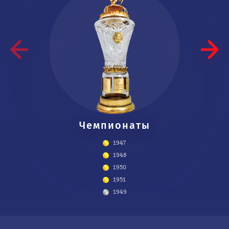
Чемпио­наты
Кубки
1947
1948
1948
1951
1950
1951
1949