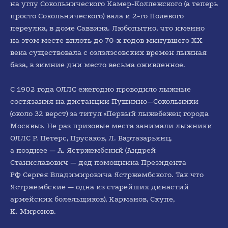
на углу Сокольнического Камер-Коллежского (а теперь
просто Сокольнического) вала и 2-го Полевого
переулка, в доме Саввина. Любопытно, что именно
на этом месте вплоть до 70-х годов минувшего ХХ
века существовала с оэлэлэсовских времен лыжная
база, в зимние дни место весьма оживленное.
С 1902 года ОЛЛС ежегодно проводило лыжные
состязания на дистанции Пушкино—Сокольники
(около 32 верст) за титул «Первый лыжебежец города
Москвы». Не раз призовые места занимали лыжники
ОЛЛС Р. Петерс, Прусаков, Л. Вартазарьянц,
а позднее — А. Ястржембский (Андрей
Станиславович — дед помощника Президента
РФ Сергея Владимировича Ястржембского. Так что
Ястржембские — одна из старейших династий
армейских болельщиков), Карманов, Скупе,
К. Миронов.