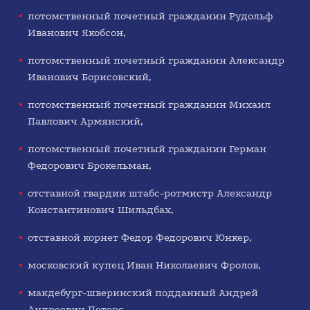
потомственный почетный гражданин Рудольф
Иванович Якобсон,
потомственный почетный гражданин Александр
1930-е
Иванович Борисовский,
потомственный почетный гражданин Михаил
Павлович Армянский,
потомственный почетный гражданин Герман
Федорович Брокельман,
отставной гвардии штабс-ротмистр Александр
1940-е
Константинович Шильдбах,
отставной корнет Федор Федорович Юнкер,
московский купец Иван Николаевич Фролов,
макдебург-шверинский подданный Андрей
Андреевич Петерс,