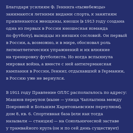
Благодаря усилиям Ф. Геннига «лыжебежцы»
занимаются летними видами спорта, к занятиям
привлекаются женщины, юноши (в 1913 году создана
одна из первых в России юношеская команда
по футболу), выходцы из низших сословий. Он первый
в России, а, возможно, и в мире, обосновал роль
легкоатлетических упражнений и их влияние
на тренировку футболиста. Но когда вспыхнула
мировая война, а вместе с ней антигерманская
кампания в России, Генниг, отдыхавший в Германии,
в Россию уже не вернулся.
В 1911 году Правление ОЛЛС располагалось по адресу:
Машков переулок (ныне — улица Чаплыгина между
Покровкой и Большим Харитоньевским переулком),
дом 8, кв. 6. Спортивная база (или как тогда
называли — станция) — на Сокольнической заставе
у трамвайного круга (он и по сей день существует)