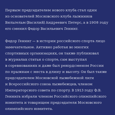
2000-е
Первым председателем нового клуба стал один
из основателей Московского клуба лыжников
Вильгельм (Василий) Андреевич Петерс, а в 1908 году
его сменил Федор Васильевич Генниг.
Федор Генниг — в истории российского спорта лицо
замечательное. Активно работая во многих
спортивных организациях, он также публиковал
2010-е
в журналах статьи о спорте, сам выступал
в соревнованиях и даже был рекордсменом России
по прыжкам с места в длину и высоту. Он был также
председателем Московской лыжебежной лиги
и Всероссийского союза лыжебежцев, членом
Императорского совета по спорту. В 1913 году Ф.В.
Геннига избрали членом Российского олимпийского
комитета и товарищем председателя Московского
олимпийского комитета.